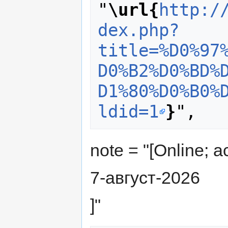
"
\url{
http:/
dex.php?
title=%D0%97
D0%B2%D0%BD%
D1%80%D0%B0%
ldid=1
}
note = "[Online; 
7-август-2026
]"