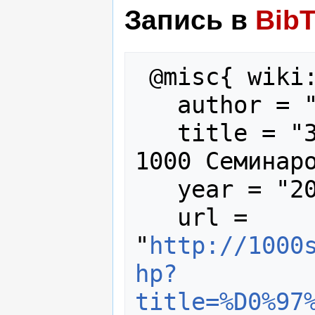
Запись в
Bib
 @misc{ wiki:xxx,

   author = "1000 Семинаров",

   title = "Заглавная страница --- 
1000 Семинаро
   year = "2020",

   url = 
"
http://1000
hp?
title=%D0%97