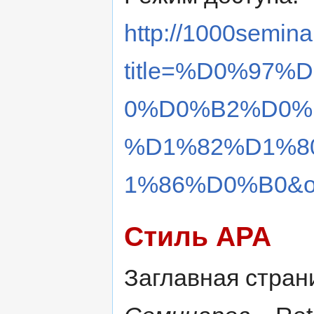
http://1000semina
title=%D0%97
0%D0%B2%D0%
%D1%82%D1%8
1%86%D0%B0&ol
Стиль APA
Заглавная страни