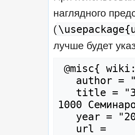
наглядного пред
\usepackage{
(
лучше будет указ
 @misc{ wiki:xxx,

   author = "1000 Семинаров",

   title = "Заглавная страница --- 
1000 Семинаро
   year = "2020",

   url = 