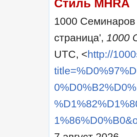
Стиль MHRA
1000 Семинаров c
страница',
1000 
UTC, <
http://100
title=%D0%97
0%D0%B2%D0%
%D1%82%D1%8
1%86%D0%B0&ol
7 август 2026