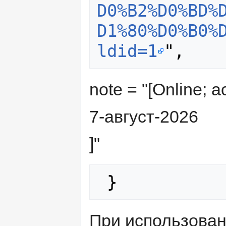
D0%B2%D0%BD%
D1%80%D0%B0%
ldid=1
note = "[Online; 
7-август-2026
]"
При использова