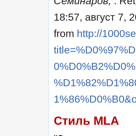
Семинаров,
. Re
18:57, август 7, 
from
http://1000s
title=%D0%97
0%D0%B2%D0%
%D1%82%D1%8
1%86%D0%B0&ol
Стиль MLA