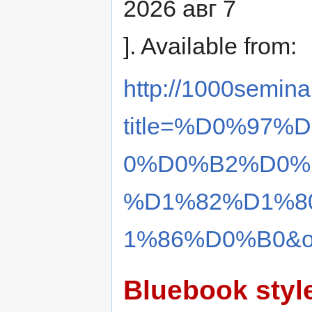
2026 авг 7
]. Available from:
http://1000semina
title=%D0%97
0%D0%B2%D0%
%D1%82%D1%8
1%86%D0%B0&ol
Bluebook styl