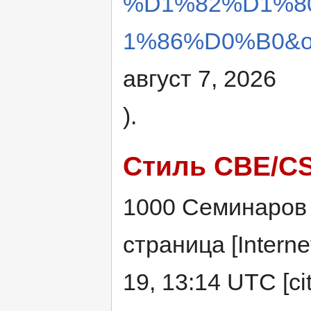
%D1%82%D1%8
1%86%D0%B0&ol
август 7, 2026
).
Стиль CBE/C
1000 Семинаров c
страница [Intern
19, 13:14 UTC [ci