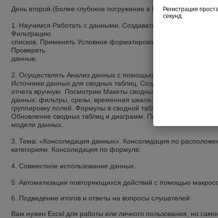
День второй (Более глубокое погружение в Excel)
1. Научимся Работать с данными. Создавать таблицы. Сортиро
Фильтрацию
списков. Применять Условное форматирование. Рассчитывать 
Проверять
данные.
2. Осуществлять Анализ данных с помощью сводных таблиц. Со
Источники данных для сводных таблиц. Создавать сводные таб
отчета вручную. Посмотрим Макеты сводных таблиц. Научимся
данных: фильтры, срезы, временная шкала. Разберем Свойства
группировку полей. Формулы в сводной таблице. Пройдем тем
Обновление сводных таблиц и диаграмм. Построение сводных 
модели данных.
3. Тема: «Консолидация данных». Консолидация по расположе
категориям. Консолидация по формуле.
4. Совместное использование данных.
5. Автоматизация повторяющихся действий с помощью макрос
6. Подведение итогов и ответы на вопросы слушателей
Вам нужен Excel для работы или личного пользования, но само