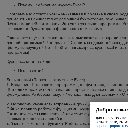
Почему необходимо изучать Excel?
Программа Microsoft Excel – уникальная и полезна в своем род
применения начинается от домашней бухгалтерии, заканчива
бизнес моделей в компании. Это универсальная программа, бе
экономиста, бухгалтера и финансиста немыслима.
Однако все еще есть люди, для которых возникают определенн
данной программой. Что делать? Строить сводные таблицы, д
формулы вручную? Нет. Пройти наш экспресс-курс Excel и ста
программы!
Курс рассчитан на 2 дня.
План занятий:
День первый (Первое знакомство с Excel)
1. Введение. Поговорим о программе, ее функциях, возможност
Выполним практическое задание – простые вычисления над д
формулами. Разберем тему: «Именованные диапазоны» и «От
2. Поговорим какие есть встроенные функции, для чего они нуж
Общие правила работы с функциями. Функции округления. Су
Статистические вычисления. Логические функции. Функции ЕС
Просмотр и поиск значений в
таблицах. Текстовые функции. Работа с датами и временем.