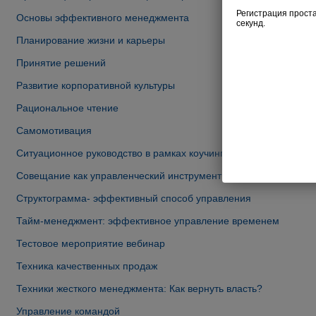
Основы эффективного менеджмента
Планирование жизни и карьеры
Принятие решений
Развитие корпоративной культуры
Рациональное чтение
Самомотивация
Ситуационное руководство в рамках коучинг-подхода
Совещание как управленческий инструмент
Структограмма- эффективный способ управления
Тайм-менеджмент: эффективное управление временем
Тестовое мероприятие вебинар
Техника качественных продаж
Техники жесткого менеджмента: Как вернуть власть?
Управление командой