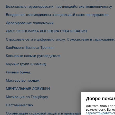
Безопасные грузоперевозки, противодействие мошенничеству
Внедрение телемедицины в социальный пакет предприятия
Делегирование полномочий
ДМС: ЭКОНОМИКА ДОГОВОРА СТРАХОВАНИЯ
Страховые сети в цифровую эпоху. К экосистеме в страховании
КапРемонт Бизнеса Тренинг
Ключевые навыки руководителя
Коучинг групп и команд
Личный бренд
Мастерство продаж
МЕНТАЛЬНЫЕ ЛОВУШКИ
Мотивация по Герцбергу
Наставничество
Организация страховой защиты в промышленной корпорации