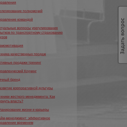
правления
елегирование полномочий
правление командой
ктуальные вопросы урегулирования
бытков по транспортному страхованию
рузов
амомотивация
ехника качественных продаж
ктивные продажи тренинг
правленческий Коучинг
ичный бренд
азвитие корпоративной культуры
ехники жесткого менеджмента: Как
ернуть власть?
ланирование жизни и карьеры
айм-менеджмент: эффективное
правление временем