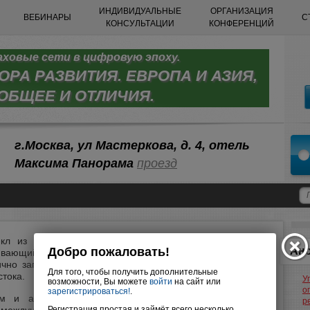
ИНДИВИДУАЛЬНЫЕ
ОРГАНИЗАЦИЯ
ВЕБИНАРЫ
С
КОНСУЛЬТАЦИИ
КОНФЕРЕНЦИЙ
ховые сети в цифровую эпоху.
РА РАЗВИТИЯ. ЕВРОПА И АЗИЯ,
ОБЩЕЕ И ОТЛИЧИЯ.
г.Москва, ул Мастеркова, д. 4, отель
Максима Панорама
проезд
кл из трёх семинаров на тему «Страховые сети в
Ан
ивающий в Сингапуре и Швейцарии Роман Иванов,
ично запускавший и управлявший агентскими сетями в
стока.
У
о
м и азиатским методам построения и управления
р