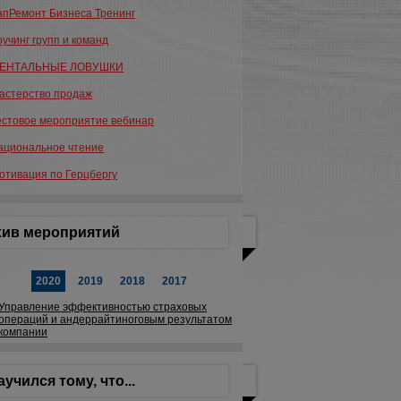
апРемонт Бизнеса Тренинг
оучинг групп и команд
ЕНТАЛЬНЫЕ ЛОВУШКИ
астерство продаж
естовое мероприятие вебинар
ациональное чтение
отивация по Герцбергу
ив мероприятий
2020
2019
2018
2017
Управление эффективностью страховых
операций и андеррайтиноговым результатом
компании
аучился тому, что...