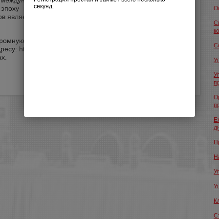
у международной трансформации систем обучения,
 эпоху цифровизации и многим другим практическим
О
 является эксклюзивной и уникальной и практически не
С
к
громную пользу в развитии Ваших продающих структур.
С
у: https://forum-cfo.ru. Оставьте заявку на сайте, и мы
х.
У
Поделиться ссылкой
У
п
О
п
E
д
П
Н
У
У
К
С