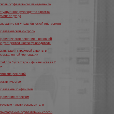
сновы эффективного менеджмента
итуационное руководство в рамках
оучинг-подхода
овещание как управленческий инструмент
правленческий контроль
правленческое решение – основной
родукт деятельности руководителя
рганизация страховой защиты в
ромышленной корпорации
xcel для бухгалтера и финансиста за 2
ня!
ринятие решений
аставничество
правление конфликтом
правление стрессом
лючевые навыки руководителя
труктограмма- эффективный способ