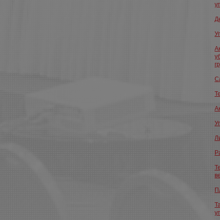
у
Д
У
А
у
г
С
Т
А
У
Л
Р
Т
в
П
Т
у