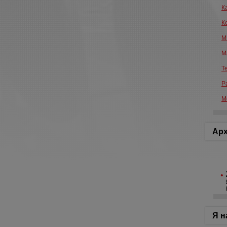
К
К
М
М
Т
Р
М
Арх
Я н