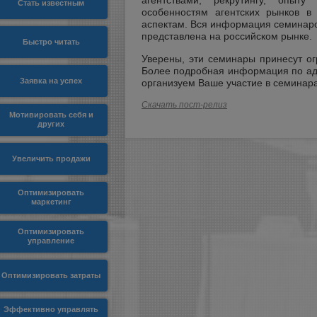
агентствами, рекрутингу, опыт
Стать известным
особенностям агентских рынков в
аспектам. Вся информация семинаров
представлена на российском рынке.
Быстро читать
Уверены, эти семинары принесут о
Более подробная информация по адрес
Заявка на успех
организуем Ваше участие в семинара
Скачать пост-релиз
Мотивировать себя и
других
Увеличить продажи
Оптимизировать
маркетинг
Оптимизировать
управление
Оптимизировать затраты
Эффективно управлять