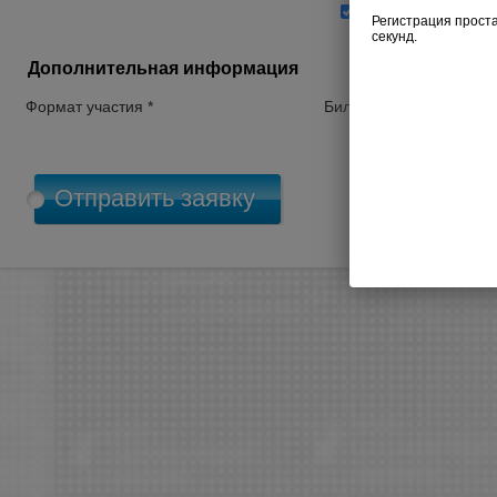
Согласен на обра
Дополнительная информация
Формат участия *
Билет *
П