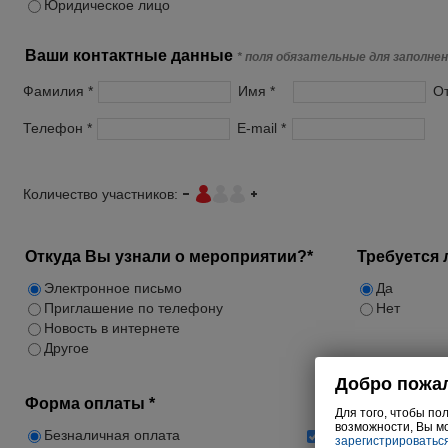
Юридическое лицо
Ваши контактные данные
* поля обязательные для заполне
Фамилия *
Имя *
От
Телефон *
E-mail *
Количество участников:
Откуда Вы узнали о мероприятии?*
Требуется 
Электронное письмо
Да
Приглашение по телефону
Нет
Новость в интернете
Другое
Форма оплаты *
Безналичная оплата
Подписаться на ра