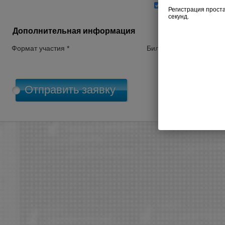
Согласен на обра
Дополнительная информация
Формат участия *
Билет *
П