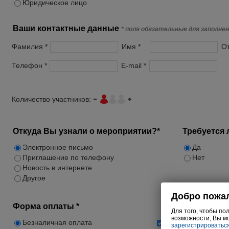
Юридическое лицо
Ваши контактные данные
* поля обязательные для заполне
Фамилия *
Имя *
От
Телефон *
E-mail *
Количество участников:
Откуда Вы узнали о мероприятии?*
Требуется 
Электронное письмо
Да
Приглашение по телефону
Нет
Новость в интернете
Другое
Форма оплаты *
Безналичная оплата
Подписаться на ра