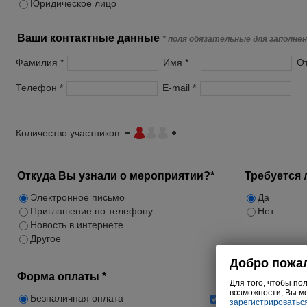
Юридическое лицо
Ваши контактные данные
* поля обязательные для заполне
Фамилия *
Имя *
От
Телефон *
E-mail *
Количество участников:
Откуда Вы узнали о мероприятии?*
Требуется 
Электронное письмо
Да
Приглашение по телефону
Нет
Новость в интернете
Другое
Форма оплаты *
Безналичная оплата
Подписаться на ра