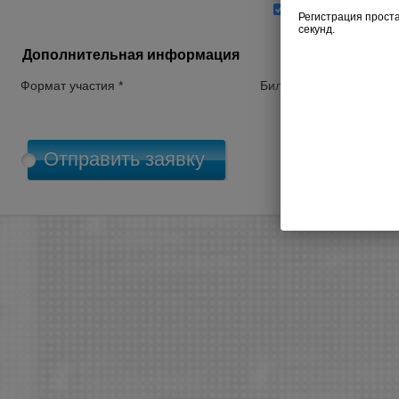
Согласен на обра
Дополнительная информация
Формат участия *
Билет *
П