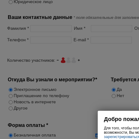
Юридическое лицо
Ваши контактные данные
* поля обязательные для заполне
Фамилия *
Имя *
От
Телефон *
E-mail *
Количество участников:
Откуда Вы узнали о мероприятии?*
Требуется 
Электронное письмо
Да
Приглашение по телефону
Нет
Новость в интернете
Другое
Форма оплаты *
Безналичная оплата
Подписаться на ра