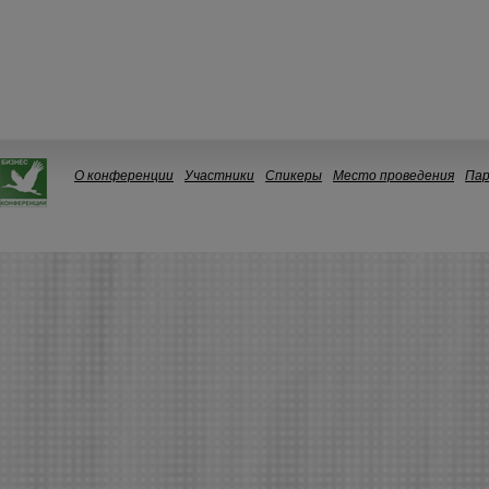
О конференции
Участники
Спикеры
Место проведения
Па