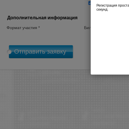
Согласен на обра
Дополнительная информация
Формат участия *
Билет *
П